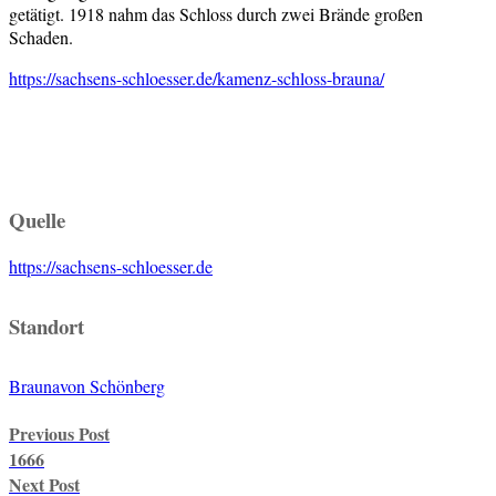
getätigt. 1918 nahm das Schloss durch zwei Brände großen
Schaden.
https://sachsens-schloesser.de/kamenz-schloss-brauna/
Quelle
https://sachsens-schloesser.de
Standort
Brauna
von Schönberg
Post
Previous Post
navigation
1666
Next Post