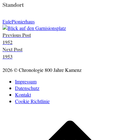
Standort
Eule
Pionierhaus
Post
Previous Post
navigation
1952
Next Post
1953
2026 © Chronologie 800 Jahre Kamenz
Impressum
Datenschutz
Kontakt
Cookie Richtlinie
Scroll
to
top