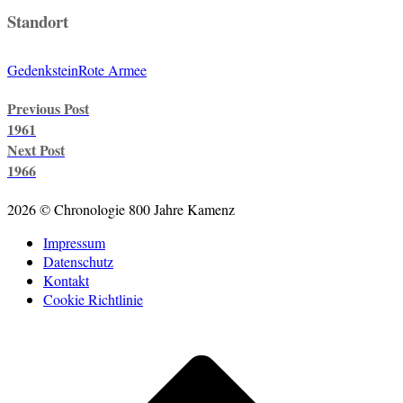
Standort
Gedenkstein
Rote Armee
Post
Previous Post
navigation
1961
Next Post
1966
2026 © Chronologie 800 Jahre Kamenz
Impressum
Datenschutz
Kontakt
Cookie Richtlinie
Scroll
to
top