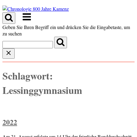
Skip
to
Menu
content
Geben Sie Ihren Begriff ein und drücken Sie die Eingabetaste, um
zu suchen
Schlagwort:
Lessinggymnasium
2022
Am 21. August erfolgte um 14 Uhr der feierliche Banddurchschnitt