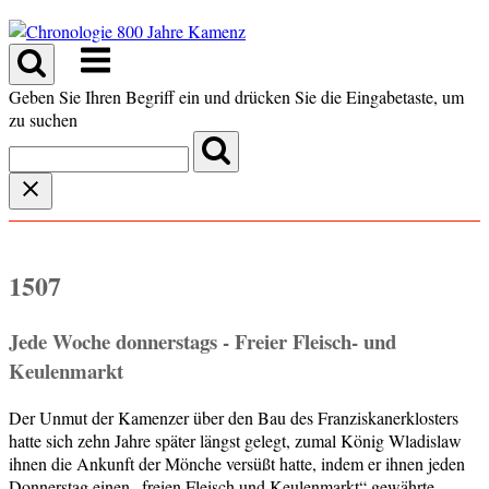
Skip
to
Menu
content
Geben Sie Ihren Begriff ein und drücken Sie die Eingabetaste, um
zu suchen
1507
Jede Woche donnerstags - Freier Fleisch- und
Keulenmarkt
Der Unmut der Kamenzer über den Bau des Franziskanerklosters
hatte sich zehn Jahre später längst gelegt, zumal König Wladislaw
ihnen die Ankunft der Mönche versüßt hatte, indem er ihnen jeden
Donnerstag einen „freien Fleisch und Keulenmarkt“ gewährte.