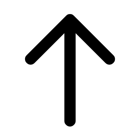
Scroll
to
top