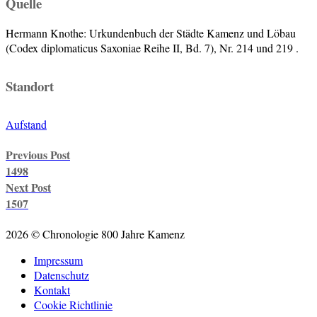
Quelle
Hermann Knothe: Urkundenbuch der Städte Kamenz und Löbau
(Codex diplomaticus Saxoniae Reihe II, Bd. 7), Nr. 214 und 219 .
Standort
Aufstand
Post
Previous Post
navigation
1498
Next Post
1507
2026 © Chronologie 800 Jahre Kamenz
Impressum
Datenschutz
Kontakt
Cookie Richtlinie