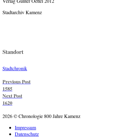
Verlag Gunter Oettel 2012
Stadtarchiv Kamenz
Standort
Stadtchronik
Post
Previous Post
navigation
1585
Next Post
1620
2026 © Chronologie 800 Jahre Kamenz
Impressum
Datenschutz