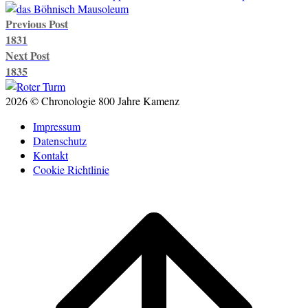
Post
Previous Post
navigation
1831
Next Post
1835
2026 © Chronologie 800 Jahre Kamenz
Impressum
Datenschutz
Kontakt
Cookie Richtlinie
Scroll
to
top