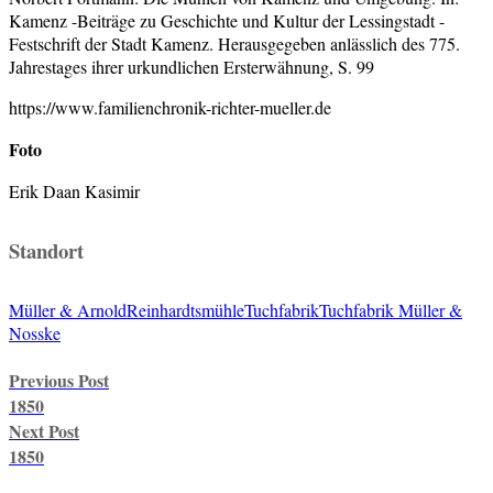
Kamenz -Beiträge zu Geschichte und Kultur der Lessingstadt -
Festschrift der Stadt Kamenz. Herausgegeben anlässlich des 775.
Jahrestages ihrer urkundlichen Ersterwähnung, S. 99
https://www.familienchronik-richter-mueller.de
Foto
Erik Daan Kasimir
Standort
Müller & Arnold
Reinhardtsmühle
Tuchfabrik
Tuchfabrik Müller &
Nosske
Post
Previous Post
navigation
1850
Next Post
1850