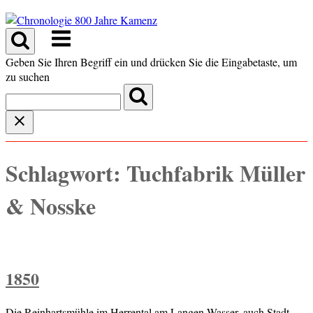
Skip
to
Menu
content
Geben Sie Ihren Begriff ein und drücken Sie die Eingabetaste, um
zu suchen
Schlagwort:
Tuchfabrik Müller
& Nosske
1850
Die Reinhartsmühle im Herrental am Langen Wasser, auch Stadt-