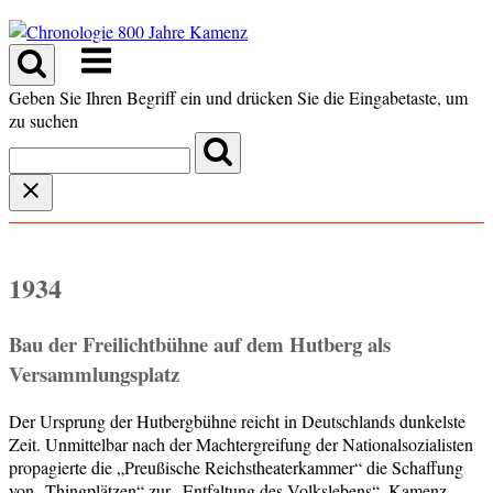
Skip
to
Menu
content
Geben Sie Ihren Begriff ein und drücken Sie die Eingabetaste, um
zu suchen
1934
Bau der Freilichtbühne auf dem Hutberg als
Versammlungsplatz
Der Ursprung der Hutbergbühne reicht in Deutschlands dunkelste
Zeit. Unmittelbar nach der Machtergreifung der Nationalsozialisten
propagierte die „Preußische Reichstheaterkammer“ die Schaffung
von „Thingplätzen“ zur „Entfaltung des Volkslebens“. Kamenz