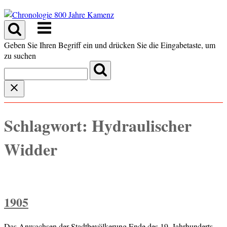
Skip
to
Menu
content
Geben Sie Ihren Begriff ein und drücken Sie die Eingabetaste, um
zu suchen
Schlagwort:
Hydraulischer
Widder
1905
Das Anwachsen der Stadtbevölkerung Ende des 19. Jahrhunderts