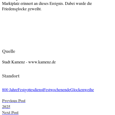
Marktplatz erinnert an dieses Ereignis. Dabei wurde die
Friedensglocke geweiht.
Quelle
Stadt Kamenz - www.kamenz.de
Standort
800 Jahre
Festgottesdienst
Festwochenende
Glockenweihe
Post
Previous Post
navigation
2025
Next Post